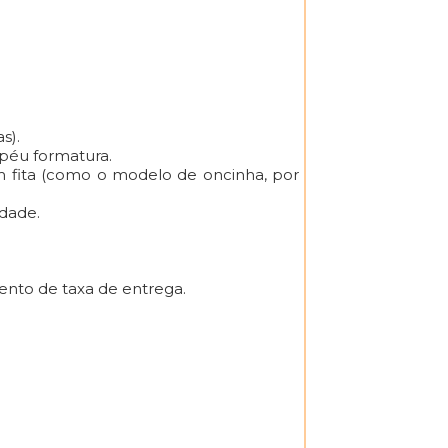
s).
apéu formatura.
com fita (como o modelo de oncinha, por
idade.
ento de taxa de entrega.