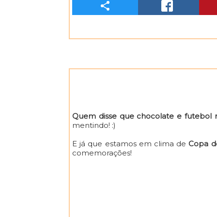
C
O
M
P
A
R
Quem disse que chocolate e futebol
T
mentindo! :)
I
E já que estamos em clima de
Copa d
comemorações!
L
H
E