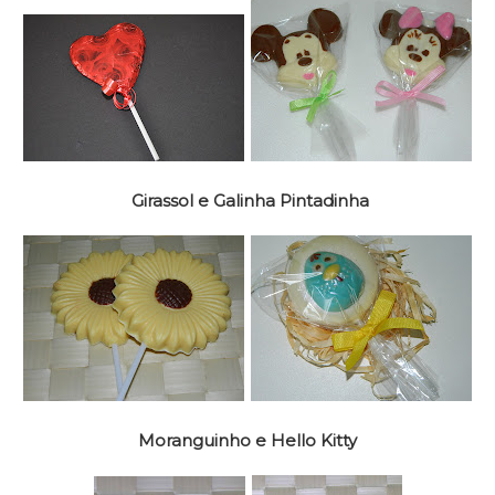
Girassol e Galinha Pintadinha
Moranguinho e Hello Kitty