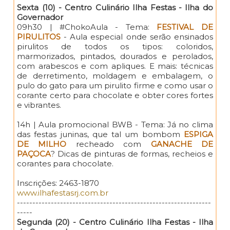
Sexta (10) - Centro Culinário Ilha Festas - Ilha do
Governador
09h30 | #ChokoAula - Tema:
FESTIVAL DE
PIRULITOS
- Aula especial onde serão ensinados
pirulitos de todos os tipos: coloridos,
marmorizados, pintados, dourados e perolados,
com arabescos e com apliques. E mais: técnicas
de derretimento, moldagem e embalagem, o
pulo do gato para um pirulito firme e como usar o
corante certo para chocolate e obter cores fortes
e vibrantes.
14h | Aula promocional BWB - Tema: Já no clima
das festas juninas, que tal um bombom
ESPIGA
DE MILHO
recheado com
GANACHE DE
PAÇOCA
? Dicas de pinturas de formas, recheios e
corantes para chocolate.
Inscrições: 2463-1870
www.ilhafestasrj.com.br
---------------------------------------------------------------
-----
Segunda (20) - Centro Culinário Ilha Festas - Ilha