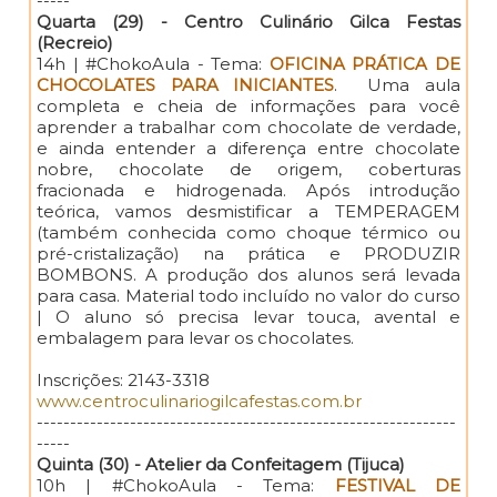
-----
Quarta (29) - Centro Culinário Gilca Festas
(Recreio)
14h | #ChokoAula - Tema:
OFICINA PRÁTICA DE
CHOCOLATES PARA INICIANTES
. Uma aula
completa e cheia de informações para você
aprender a trabalhar com chocolate de verdade,
e ainda entender a diferença entre chocolate
nobre, chocolate de origem, coberturas
fracionada e hidrogenada. Após introdução
teórica, vamos desmistificar a TEMPERAGEM
(também conhecida como choque térmico ou
pré-cristalização) na prática e PRODUZIR
BOMBONS. A produção dos alunos será levada
para casa. Material todo incluído no valor do curso
| O aluno só precisa levar touca, avental e
embalagem para levar os chocolates.
Inscrições: 2143-3318
www.centroculinariogilcafestas.com.br
---------------------------------------------------------------
-----
Quinta (30) - Atelier da Confeitagem (Tijuca)
10h | #ChokoAula - Tema:
FESTIVAL DE