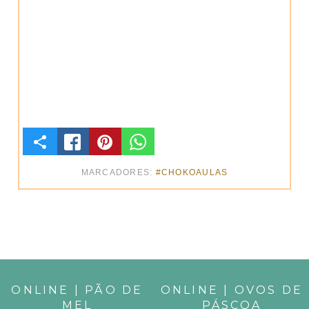
C
O
MARCADORES:
#CHOKOAULAS
M
P
A
R
ONLINE | PÃO DE
ONLINE | OVOS DE
MEL
PÁSCOA
T