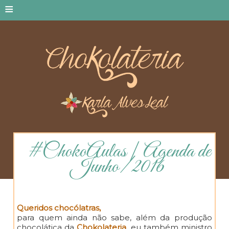
≡
#ChokoAulas | Agenda de
Junho/ 2016
Queridos chocólatras,
para quem ainda não sabe, além da produção
chocolática da
Chokolateri
a
, eu também ministro