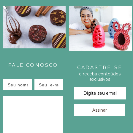
I
L
H
E
E
FALE CONOSCO
CADASTRE-SE
S
e receba conteúdos
exclusivos
T
E
P
O
S