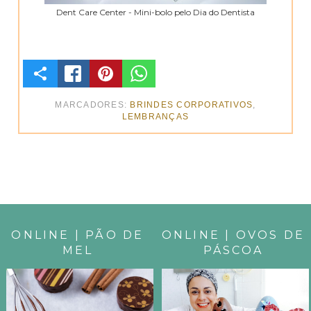
Dent Care Center - Mini-bolo pelo Dia do Dentista
C
O
MARCADORES:
BRINDES CORPORATIVOS
,
LEMBRANÇAS
M
P
A
R
ONLINE | PÃO DE
ONLINE | OVOS DE
T
MEL
PÁSCOA
I
L