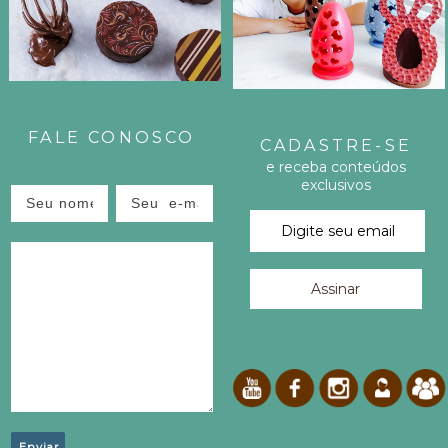
H
E
E
FALE CONOSCO
S
CADASTRE-SE
e receba conteúdos
T
exclusivos
E
P
O
S
T
!