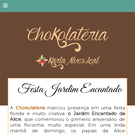
≡
Festa Jardim Encantado
A
Chokolateria
marcou presença em uma festa
florida e muito criativa:
o Jardim Encantado da
Alice
, que comemorou o primeiro aniversário de
uma florzinha muito especial. Em uma linda
manhã de domingo, os papais da Alice