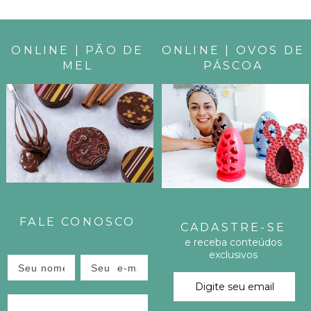
A
R
ONLINE | PÃO DE
ONLINE | OVOS DE
MEL
PÁSCOA
T
I
L
H
E
E
FALE CONOSCO
CADASTRE-SE
S
e receba conteúdos
exclusivos
T
E