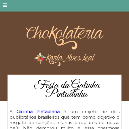
≡
Festa da Galinha
Pintadinha
A
Galinha Pintadinha
é um projeto de dois
publicitários brasileiros que tem como objetivo o
resgate de canções infantis populares do nosso
país. Não demorou muito e essa charmosa