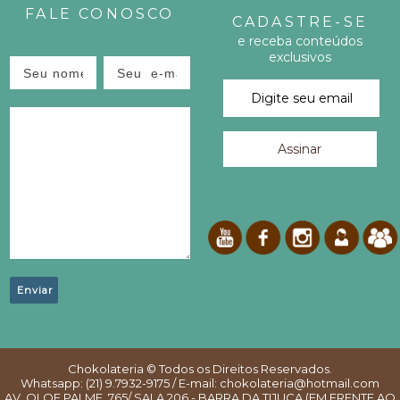
FALE CONOSCO
CADASTRE-SE
S
e receba conteúdos
exclusivos
T
E
P
O
S
T
!
Chokolateria
© Todos os Direitos Reservados.
Whatsapp: (21) 9.7932-9175 / E-mail: chokolateria@hotmail.com
AV. OLOF PALME, 765/ SALA 206 - BARRA DA TIJUCA (EM FRENTE AO