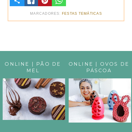
C
O
MARCADORES:
FESTAS TEMÁTICAS
M
P
A
R
ONLINE | PÃO DE
ONLINE | OVOS DE
MEL
PÁSCOA
T
I
L
H
E
E