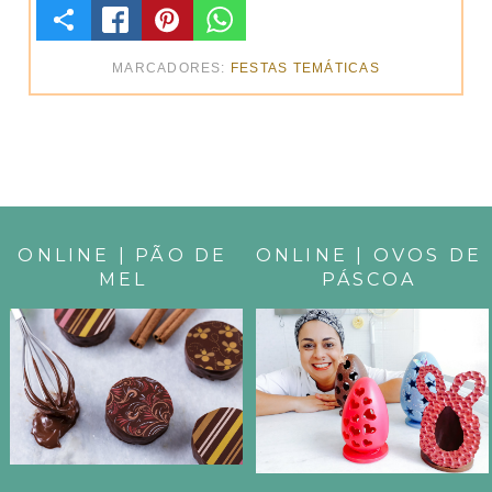
C
O
MARCADORES:
FESTAS TEMÁTICAS
M
P
A
R
ONLINE | PÃO DE
ONLINE | OVOS DE
MEL
PÁSCOA
T
I
L
H
E