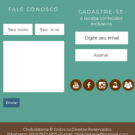
E
FALE CONOSCO
CADASTRE-SE
S
e receba conteúdos
exclusivos
T
E
P
O
S
T
!
Chokolateria
© Todos os Direitos Reservados.
Whatsapp: (21) 9.7932-9175 / E-mail: chokolateria@hotmail.com