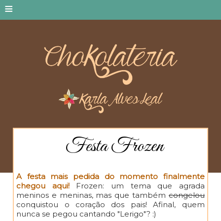
≡
Festa Frozen
A festa mais pedida do momento finalmente
chegou aqui!
Frozen: um tema que agrada
meninos e meninas, mas que também
congelou
conquistou o coração dos pais! Afinal, quem
nunca se pegou cantando "Lerigo"? :)