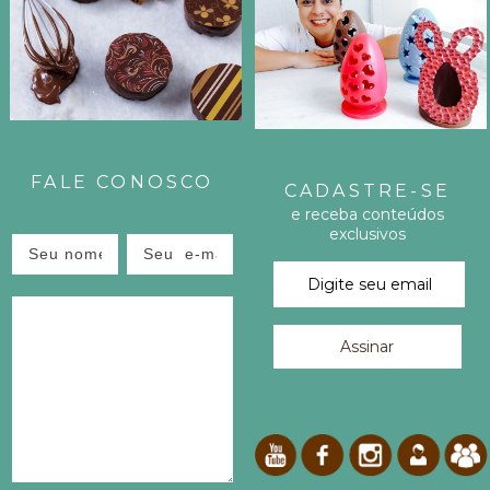
L
H
E
E
FALE CONOSCO
S
CADASTRE-SE
e receba conteúdos
T
exclusivos
E
P
O
S
T
!