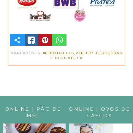
C
O
MARCADORES:
#CHOKOAULAS
,
ATELIER DE DOÇURAS
CHOKOLATERIA
M
P
A
R
ONLINE | PÃO DE
ONLINE | OVOS DE
T
MEL
PÁSCOA
I