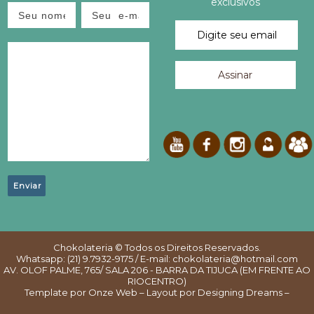
exclusivos
E
P
O
S
T
!
Chokolateria
© Todos os Direitos Reservados.
Whatsapp: (21) 9.7932-9175 / E-mail: chokolateria@hotmail.com
AV. OLOF PALME, 765/ SALA 206 - BARRA DA TIJUCA (EM FRENTE AO
RIOCENTRO)
Template por
Onze Web – Layout por
Designing Dreams –