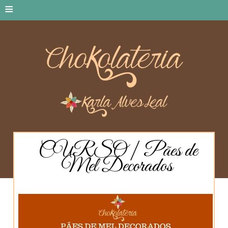
≡
CURSO | Pães de
Mel Decorados