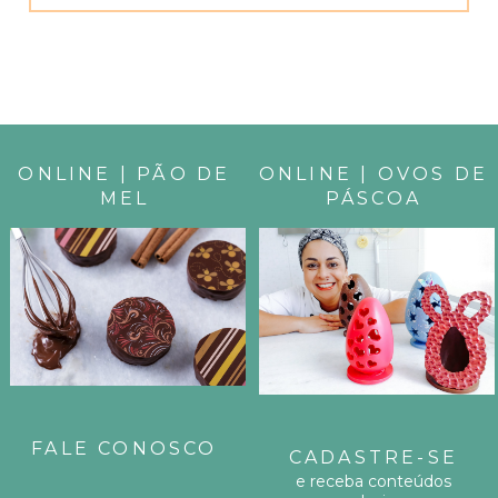
M
P
A
R
ONLINE | PÃO DE
ONLINE | OVOS DE
T
MEL
PÁSCOA
I
L
H
E
E
FALE CONOSCO
S
CADASTRE-SE
e receba conteúdos
T