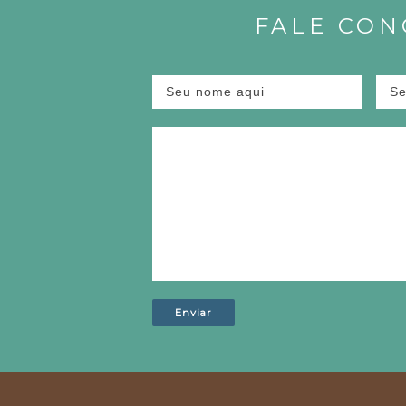
FALE CO
S
T
!