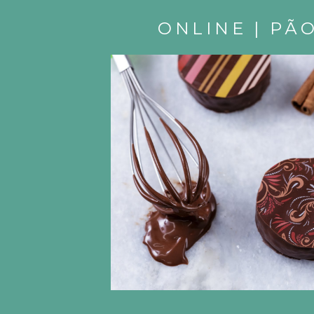
R
ONLINE | PÃ
T
I
L
H
E
E
S
T
E
P
O