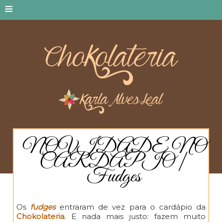
≡
NOVIDADE NO
CARDÁPIO |
Fudges
Os
fudges
entraram de vez para o cardápio da
Chokolateria
. E nada mais justo: fazem muito