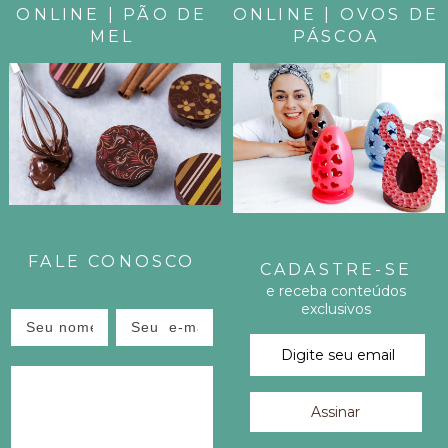
ONLINE | PÃO DE
ONLINE | OVOS DE
T
MEL
PÁSCOA
I
L
H
E
E
FALE CONOSCO
S
CADASTRE-SE
e receba conteúdos
T
exclusivos
E
P
O