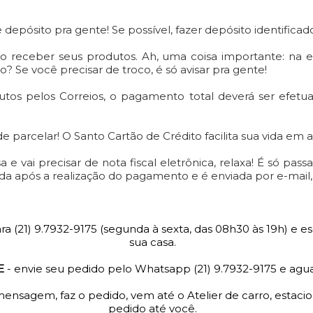
e depósito
pra gente! Se possível, fazer depósito identificad
o receber seus produtos. Ah, uma coisa importante: na en
 Se você precisar de troco, é só avisar pra gente!
utos pelos Correios, o pagamento total deverá ser efetua
e parcelar! O Santo Cartão de Crédito facilita sua vida em 
 vai precisar de nota fiscal eletrônica, relaxa! É só pas
tida após a realização do pagamento e é enviada por e-mail
⠀
ara (21) 9.7932-9175 (segunda à sexta, das 08h30 às 19h) e e
sua casa.⠀
E
- envie seu pedido pelo Whatsapp (21) 9.7932-9175 e agu
⠀
ensagem, faz o pedido, vem até o Atelier de carro, estacion
pedido até você.⠀