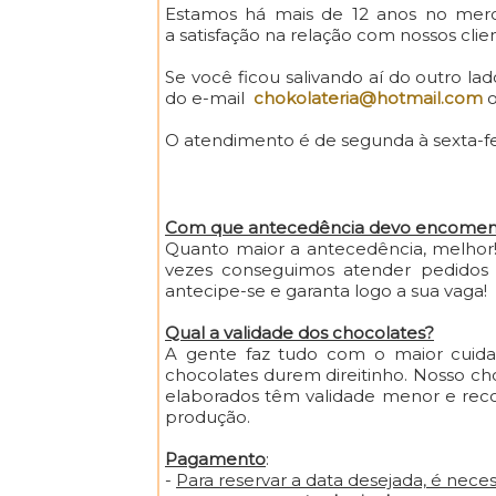
Estamos há mais de 12 anos no merca
a satisfação na relação com nossos clien
Se você ficou salivando aí do outro l
do e-mail
chokolateria@hotmail.com
O atendimento é de segunda à sexta-fei
Com que antecedência devo encomen
Quanto maior a antecedência, melhor
vezes conseguimos atender pedidos 
antecipe-se e garanta logo a sua vaga!
Qual a validade dos chocolates?
A gente faz tudo com o maior cuida
chocolates durem direitinho. Nosso ch
elaborados têm validade menor e rec
produção.
Pagamento
:
-
Para reservar a data desejada, é nec