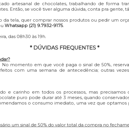
do artesanal de chocolates, trabalhando de forma tran
tes. Então, se você tiver alguma dúvida, conta pra gente, tá
ado da tela, quer comprar nossos produtos ou pedir um orç
ou
Whatsapp (21) 9.7932-9175
.
ra, das 08h30 às 19h.
* DÚVIDAS FREQUENTES *
dar?
! No momento em que você paga o sinal de 50%, reserva
feitos com uma semana de antecedência; outras vezes, 
do e carinho em todos os processos, mas precisamos
ocolate puro pode durar até 3 meses, quando conservados 
omendamos o consumo imediato, uma vez que optamos po
essário um sinal de 50% do valor total da compra no fecha