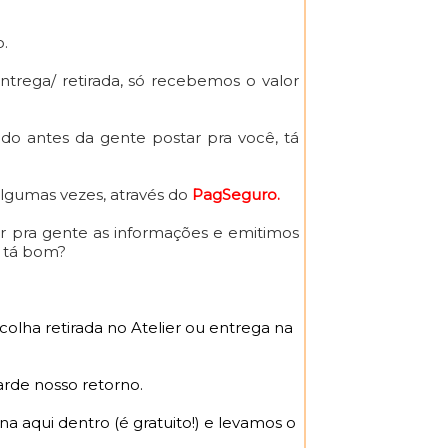
o.
trega/ retirada, só recebemos o valor
do antes da gente postar pra você, tá
algumas vezes, através do
PagSeguro.
sar pra gente as informações e emitimos
, tá bom?
scolha retirada no Atelier ou entrega na
arde nosso retorno.⠀
a aqui dentro (é gratuito!) e levamos o