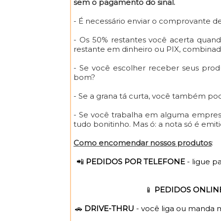
sem o pagamento do sinal.
- É necessário enviar o comprovante d
- Os 50% restantes você acerta quand
restante em dinheiro ou PIX, combinado?
- Se você escolher receber seus prod
bom?
- Se a grana tá curta, você também pod
- Se você trabalha em alguma empresa e
tudo bonitinho. Mas ó: a nota só é emi
Como encomendar nossos produtos
:⠀
📲
PEDIDOS POR TELEFONE
- ligue p
📱
PEDIDOS ONLIN
🚗
DRIVE-THRU
- você liga ou manda m