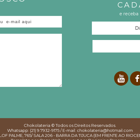
CAD
e receba
Chokolateria
© Todos os Direitos Reservados.
Whatsapp: (21) 9.7932-9175 / E-mail: chokolateria@hotmail.com
LOF PALME, 765/ SALA 206 - BARRA DA TIJUCA (EM FRENTE AO RIOC